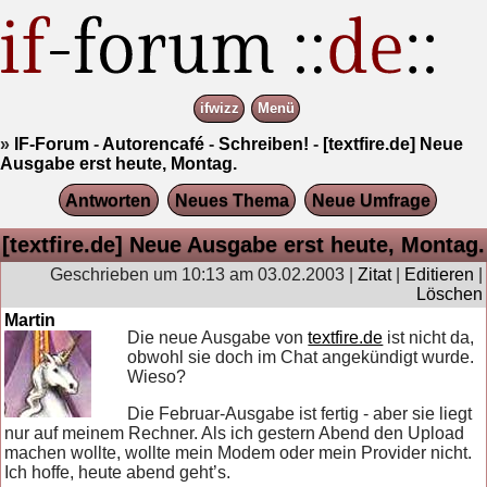
ifwizz
Menü
»
IF-Forum
-
Autorencafé
-
Schreiben!
-
[textfire.de] Neue
Ausgabe erst heute, Montag.
Antworten
Neues Thema
Neue Umfrage
[textfire.de] Neue Ausgabe erst heute, Montag.
Geschrieben um 10:13 am 03.02.2003 |
Zitat
|
Editieren
|
Löschen
Martin
Die neue Ausgabe von
textfire.de
ist nicht da,
obwohl sie doch im Chat angekündigt wurde.
Wieso?
Die Februar-Ausgabe ist fertig - aber sie liegt
nur auf meinem Rechner. Als ich gestern Abend den Upload
machen wollte, wollte mein Modem oder mein Provider nicht.
Ich hoffe, heute abend geht’s.