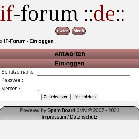
ifwizz
Menü
»
IF-Forum
-
Einloggen
Antworten
Einloggen
Benutzername:
Passwort:
Merken?
Powered by
Spam Board
SVN © 2007 - 2021
Impressum / Datenschutz