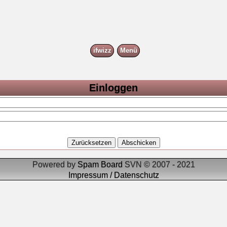
ifwizz
Menü
Einloggen
Powered by
Spam Board
SVN © 2007 - 2021
Impressum / Datenschutz