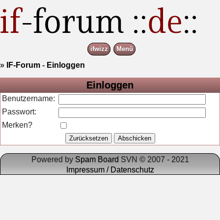
ifwizz
Menü
»
IF-Forum
-
Einloggen
Einloggen
Benutzername:
Passwort:
Merken?
Powered by
Spam Board
SVN © 2007 - 2021
Impressum / Datenschutz