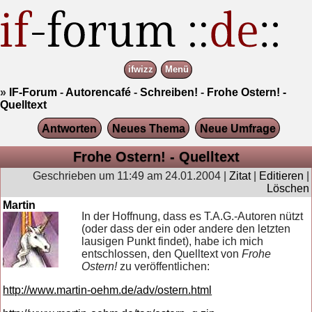
ifwizz
Menü
»
IF-Forum
-
Autorencafé
-
Schreiben!
-
Frohe Ostern! -
Quelltext
Antworten
Neues Thema
Neue Umfrage
Frohe Ostern! - Quelltext
Geschrieben um 11:49 am 24.01.2004 |
Zitat
|
Editieren
|
Löschen
Martin
In der Hoffnung, dass es T.A.G.-Autoren nützt
(oder dass der ein oder andere den letzten
lausigen Punkt findet), habe ich mich
entschlossen, den Quelltext von
Frohe
Ostern!
zu veröffentlichen:
http://www.martin-oehm.de/adv/ostern.html