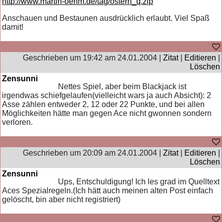
http://www.martin-oehm.de/tag/ostern_q.zip
Anschauen und Bestaunen ausdrücklich erlaubt. Viel Spaß
damit!
Geschrieben um 19:42 am 24.01.2004 |
Zitat
|
Editieren
|
Löschen
Zensunni
Nettes Spiel, aber beim Blackjack ist
irgendwas schiefgelaufen(vielleicht wars ja auch Absicht): 2
Asse zählen entweder 2, 12 oder 22 Punkte, und bei allen
Möglichkeiten hätte man gegen Ace nicht gwonnen sondern
verloren.
Geschrieben um 20:09 am 24.01.2004 |
Zitat
|
Editieren
|
Löschen
Zensunni
Ups, Entschuldigung! Ich les grad im Quelltext
Aces Spezialregeln.(Ich hätt auch meinen alten Post einfach
gelöscht, bin aber nicht registriert)