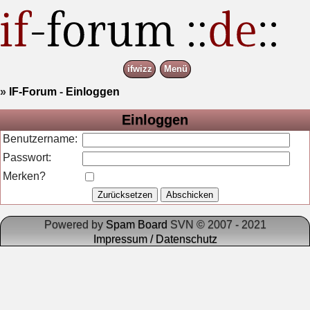
ifwizz
Menü
»
IF-Forum
-
Einloggen
Einloggen
Benutzername:
Passwort:
Merken?
Powered by
Spam Board
SVN © 2007 - 2021
Impressum / Datenschutz