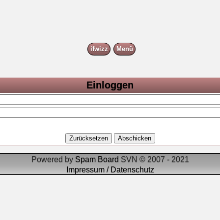
ifwizz
Menü
Einloggen
Powered by
Spam Board
SVN © 2007 - 2021
Impressum / Datenschutz