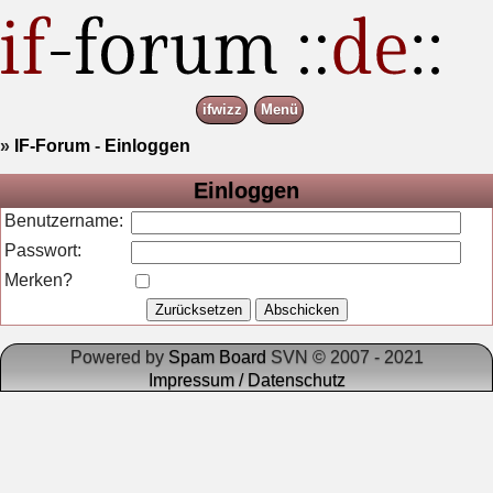
ifwizz
Menü
»
IF-Forum
-
Einloggen
Einloggen
Benutzername:
Passwort:
Merken?
Powered by
Spam Board
SVN © 2007 - 2021
Impressum / Datenschutz