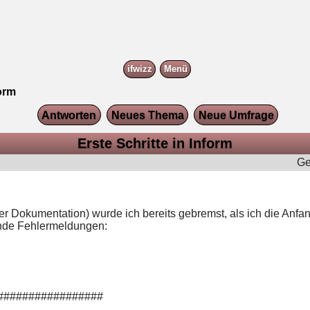
ifwizz
Menü
form
Antworten
Neues Thema
Neue Umfrage
Erste Schritte in Inform
Ge
r Dokumentation) wurde ich bereits gebremst, als ich die Anfan
gende Fehlermeldungen:
#################