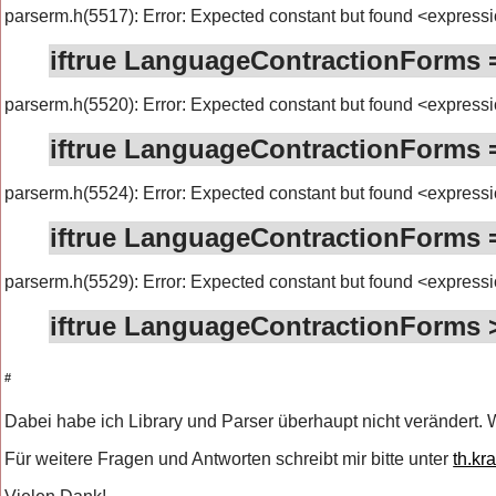
parserm.h(5517): Error: Expected constant but found <express
iftrue LanguageContractionForms 
parserm.h(5520): Error: Expected constant but found <express
iftrue LanguageContractionForms 
parserm.h(5524): Error: Expected constant but found <express
iftrue LanguageContractionForms 
parserm.h(5529): Error: Expected constant but found <express
iftrue LanguageContractionForms >
#
Dabei habe ich Library und Parser überhaupt nicht verändert. W
Für weitere Fragen und Antworten schreibt mir bitte unter
th.kr