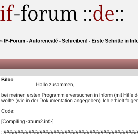
»
IF-Forum
-
Autorencafé
-
Schreiben!
-
Erste Schritte in In
Bilbo
Hallo zusammen,
bei meinen ersten Programmierversuchen in Inform (mit Hilfe de
wollte (wie in der Dokumentation angegeben). Ich erhielt fol
Code:
[Compiling <raum2.inf>]
::################################################