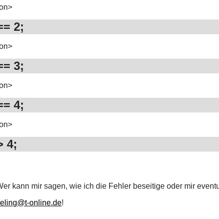
ion>
== 2;
ion>
== 3;
ion>
== 4;
ion>
 4;
er kann mir sagen, wie ich die Fehler beseitige oder mir event
aeling@t-online.de
!