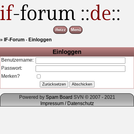
ifwizz
Menü
»
IF-Forum
-
Einloggen
Einloggen
Benutzername:
Passwort:
Merken?
Powered by
Spam Board
SVN © 2007 - 2021
Impressum / Datenschutz