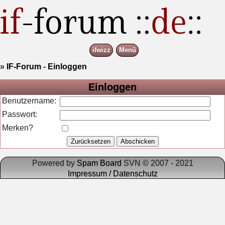
ifwizz
Menü
»
IF-Forum
-
Einloggen
Einloggen
Benutzername:
Passwort:
Merken?
Powered by
Spam Board
SVN © 2007 - 2021
Impressum / Datenschutz