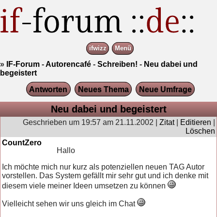
ifwizz
Menü
»
IF-Forum
-
Autorencafé
-
Schreiben!
-
Neu dabei und
begeistert
Antworten
Neues Thema
Neue Umfrage
Neu dabei und begeistert
Geschrieben um 19:57 am 21.11.2002 |
Zitat
|
Editieren
|
Löschen
CountZero
Hallo
Ich möchte mich nur kurz als potenziellen neuen TAG Autor
vorstellen. Das System gefällt mir sehr gut und ich denke mit
diesem viele meiner Ideen umsetzen zu können
Vielleicht sehen wir uns gleich im Chat