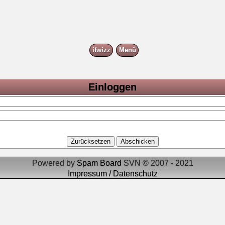
ifwizz
Menü
Einloggen
Powered by
Spam Board
SVN © 2007 - 2021
Impressum / Datenschutz