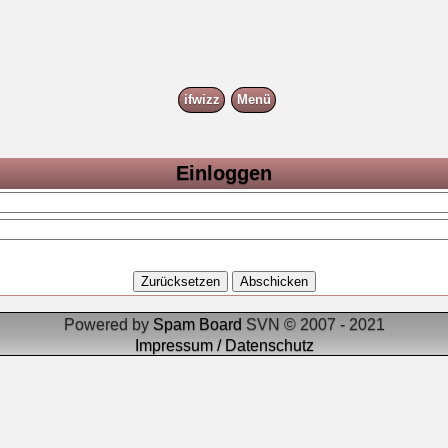
ifwizz
Menü
Einloggen
Powered by
Spam Board
SVN © 2007 - 2021
Impressum / Datenschutz