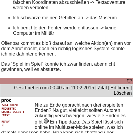
falschen Koordinaten abzuschießen -> Textadventure
werden verboten
Ich schwärze meinen Gehilfen an -> das Museum
Ich berichte den Fehler, werde entlassen -> keine
Computer im Militär
Offenbar kommt es bloß darauf an, welche Aktion(en) man vor
dem Anruf macht, doch ein richtig logisches System konnte
ich nie dahinter erkennen.
Das “Spiel im Spiel” konnte ich zwar finden, aber nicht
gewinnen, weil es abstürzte.
Geschrieben um 00:40 am 11.02.2015 |
Zitat
|
Editieren
|
Löschen
proc
Nie zu Ende gebracht nach drei erspielten
Enden? Na gut, vielleicht sollten Autoren
zukünftig verschweigen, wieviele Enden es
gibt
Ein Tipp dazu: Das Spiel lässt sich
online im Multiuser-Mode spielen, was ich
damals genossen habe: Man kann sich chattend über