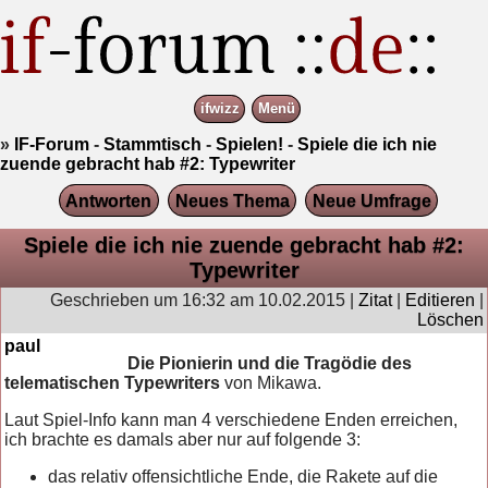
ifwizz
Menü
»
IF-Forum
-
Stammtisch
-
Spielen!
-
Spiele die ich nie
zuende gebracht hab #2: Typewriter
Antworten
Neues Thema
Neue Umfrage
Spiele die ich nie zuende gebracht hab #2:
Typewriter
Geschrieben um 16:32 am 10.02.2015 |
Zitat
|
Editieren
|
Löschen
paul
Die Pionierin und die Tragödie des
telematischen Typewriters
von Mikawa.
Laut Spiel-Info kann man 4 verschiedene Enden erreichen,
ich brachte es damals aber nur auf folgende 3:
das relativ offensichtliche Ende, die Rakete auf die