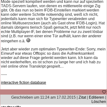
Mode speziell kompiliert werden und kann nur auf speziellen
TADS-Servern laufen, von denen es mittlerweile einige Zig
gibt. Ob das nun so beim IFDB-Einstellen markiert werden
kann oder weitere Schritte notwendig sind, weiß ich nicht,
jedenfalls kann man sich für Typewriter verabreden und
online Multiuserzocken (auch als Gast ohne IFDB-Login). Hat
damals übrigens tierisch Spaß gemacht, jetzt fehlt nur noch
echte Multiplayer-IF, bei denen Probleme nur zu zweit lösbar
sind (z.B. nur wenn einer eine Tür aufhält, kann der anderer
reingehen o.ä.
Jetzt aber wieder zum optimalen Typewriter-Ende: Sorry, mein
Einwurf war etwas Offtopic so dass die Aufmerksamkeit
wieder auf diese Frage gelenkt werden kann. Ich kann da
nicht weiterhelfen, es ist schon zu lange her und ich hab zu
viel online ohne Transkript gespielt…
-----
interactive fiction database
Geschrieben um 11:24 am 17.02.2015 |
Zitat
|
Editieren
|
Löschen