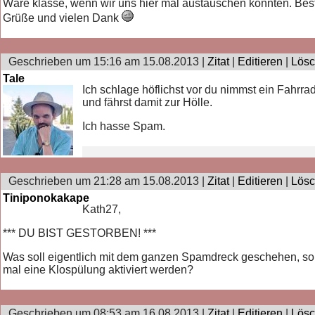
Wäre klasse, wenn wir uns hier mal austauschen könnten. Bes
Grüße und vielen Dank
Geschrieben um 15:16 am 15.08.2013 |
Zitat
|
Editieren
|
Lös
Tale
Ich schlage höflichst vor du nimmst ein Fahrra
und fährst damit zur Hölle.
Ich hasse Spam.
Geschrieben um 21:28 am 15.08.2013 |
Zitat
|
Editieren
|
Lös
Tiniponokakape
Kath27,
*** DU BIST GESTORBEN! ***
Was soll eigentlich mit dem ganzen Spamdreck geschehen, so
mal eine Klospülung aktiviert werden?
Geschrieben um 08:53 am 16.08.2013 |
Zitat
|
Editieren
|
Lös