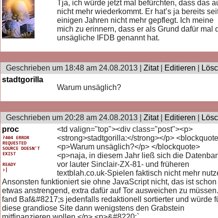
Tja, ich würde jetzt mal befürchten, dass das 
nicht mehr wiederkommt. Er hat’s ja bereits sei
einigen Jahren nicht mehr gepflegt. Ich meine
mich zu erinnern, dass er als Grund dafür mal 
unsägliche IFDB genannt hat.
Geschrieben um 18:48 am 24.08.2013 |
Zitat
|
Editieren
|
Lös
stadtgorilla
Warum unsäglich?
Geschrieben um 20:28 am 24.08.2013 |
Zitat
|
Editieren
|
Lös
proc
<td valign="top"><div class="post"><p>
<strong>stadtgorilla:</strong></p> <blockquot
<p>Warum unsäglich?</p> </blockquote>
<p>naja, in diesem Jahr ließ sich die Datenba
vor lauter Sinclair-ZX-81- und früheren
textblah.co.uk-Spielen faktisch nicht mehr nutz
Ansonsten funktioniert sie ohne JavaScript nicht, das ist schon
etwas anstrengend, extra dafür auf Tor ausweichen zu müssen.
fand Baf&#8217;s jedenfalls redaktionell sortierter und würde f
diese grandiose Site dann wenigstens den Grabstein
mitfinanzieren wollen.</p> <p>&#8220;` ___