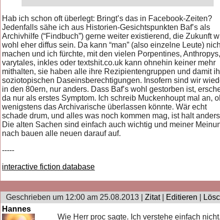
Hab ich schon oft überlegt: Bringt’s das in Facebook-Zeiten?
Jedenfalls sähe ich aus Historien-Gesichtspunkten Baf’s als
Archivhilfe (“Findbuch”) gerne weiter existierend, die Zukunft w
wohl eher diffus sein. Da kann “man” (also einzelne Leute) nic
machen und ich fürchte, mit den vielen Porpentines, Anthropys
varytales, inkles oder textshit.co.uk kann ohnehin keiner mehr
mithalten, sie haben alle ihre Rezipientengruppen und damit ih
soziotopischen Daseinsberechtigungen. Insofern sind wir wied
in den 80ern, nur anders. Dass Baf’s wohl gestorben ist, ersche
da nur als erstes Symptom. Ich schreib Muckenhoupt mal an, o
wenigstens das Archivarische überlassen könnte. Wär echt
schade drum, und alles was noch kommen mag, ist halt anders
Die alten Sachen sind einfach auch wichtig und meiner Meinu
nach bauen alle neuen darauf auf.
-----
interactive fiction database
Geschrieben um 12:00 am 25.08.2013 |
Zitat
|
Editieren
|
Lös
Hannes
Wie Herr proc sagte. Ich verstehe einfach nicht