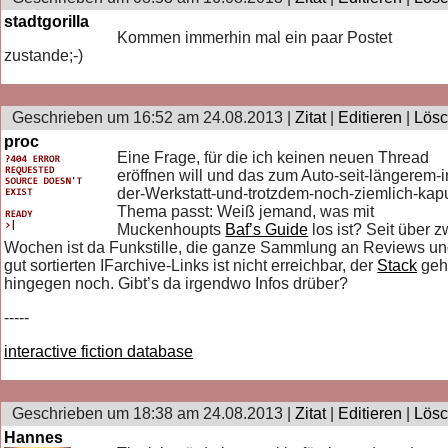
stadtgorilla
Kommen immerhin mal ein paar Postet
zustande;-)
Geschrieben um 16:52 am 24.08.2013 |
Zitat
|
Editieren
|
Lös
proc
Eine Frage, für die ich keinen neuen Thread
eröffnen will und das zum Auto-seit-längerem-i
der-Werkstatt-und-trotzdem-noch-ziemlich-kapu
Thema passt: Weiß jemand, was mit
Muckenhoupts
Baf’s Guide
los ist? Seit über z
Wochen ist da Funkstille, die ganze Sammlung an Reviews u
gut sortierten IFarchive-Links ist nicht erreichbar, der
Stack
geh
hingegen noch. Gibt’s da irgendwo Infos drüber?
-----
interactive fiction database
Geschrieben um 18:38 am 24.08.2013 |
Zitat
|
Editieren
|
Lös
Hannes