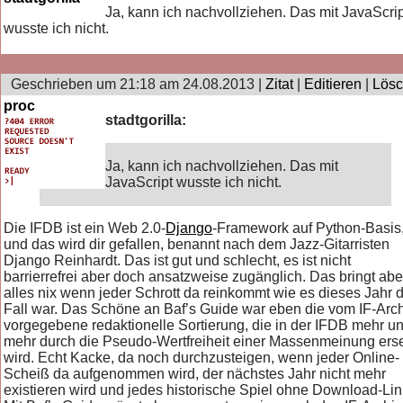
Ja, kann ich nachvollziehen. Das mit JavaScri
wusste ich nicht.
Geschrieben um 21:18 am 24.08.2013 |
Zitat
|
Editieren
|
Lös
proc
stadtgorilla:
Ja, kann ich nachvollziehen. Das mit
JavaScript wusste ich nicht.
Die IFDB ist ein Web 2.0-
Django
-Framework auf Python-Basis
und das wird dir gefallen, benannt nach dem Jazz-Gitarristen
Django Reinhardt. Das ist gut und schlecht, es ist nicht
barrierrefrei aber doch ansatzweise zugänglich. Das bringt abe
alles nix wenn jeder Schrott da reinkommt wie es dieses Jahr 
Fall war. Das Schöne an Baf’s Guide war eben die vom IF-Arc
vorgegebene redaktionelle Sortierung, die in der IFDB mehr u
mehr durch die Pseudo-Wertfreiheit einer Massenmeinung erse
wird. Echt Kacke, da noch durchzusteigen, wenn jeder Online-
Scheiß da aufgenommen wird, der nächstes Jahr nicht mehr
existieren wird und jedes historische Spiel ohne Download-Lin