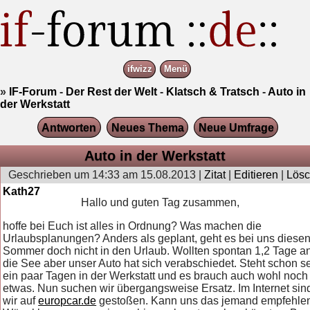
ifwizz
Menü
»
IF-Forum
-
Der Rest der Welt
-
Klatsch & Tratsch
-
Auto in
der Werkstatt
Antworten
Neues Thema
Neue Umfrage
Auto in der Werkstatt
Geschrieben um 14:33 am 15.08.2013 |
Zitat
|
Editieren
|
Lös
Kath27
Hallo und guten Tag zusammen,
hoffe bei Euch ist alles in Ordnung? Was machen die
Urlaubsplanungen? Anders als geplant, geht es bei uns diese
Sommer doch nicht in den Urlaub. Wollten spontan 1,2 Tage a
die See aber unser Auto hat sich verabschiedet. Steht schon se
ein paar Tagen in der Werkstatt und es brauch auch wohl noch
etwas. Nun suchen wir übergangsweise Ersatz. Im Internet sin
wir auf
europcar.de
gestoßen. Kann uns das jemand empfehle