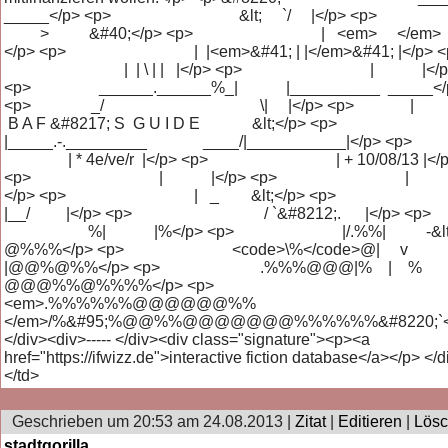
_____</p> <p> &lt; `/ |</p> <
> &#40;</p> <p> | <em> </em> 
</p> <p> | |<em>&#41; | |</em>&#41; |</p> <
| | \ | | |</p> <p> | |</p
<p> ______.______%_| |__________ _____</
<p> _/ \| |</p> <p> 
B A F &#8217; S G U I D E &lt;</p> <p>
|_____.-._________ ____/|___________|</p> 
| * 4e/ve/r |</p> <p> | + 10/08/13 |</p
<p> | |</p> <p> | 
</p> <p> | _ &lt;</p> <p
|__/ |</p> <p> / `&#8212;. |</p> <
%| |%</p> <p> |/.%%| -&lt
@%%%</p> <p> <code>\%</code>@| v
|@@%@%%</p> <p> .%%%@@@|% | %
@@@%%@%%%%</p> <p>
<em>.%%%%%%@@@@@@%%
</em>/%&#95;%@@%%@@@@@@@%%%%%%&#8220;`<
</div><div>----- </div><div class="signature"><p><a
href="https://ifwizz.de">interactive fiction database</a></p> </d
</td>
Geschrieben um 20:53 am 24.08.2013 |
Zitat
|
Editieren
|
Lös
stadtgorilla