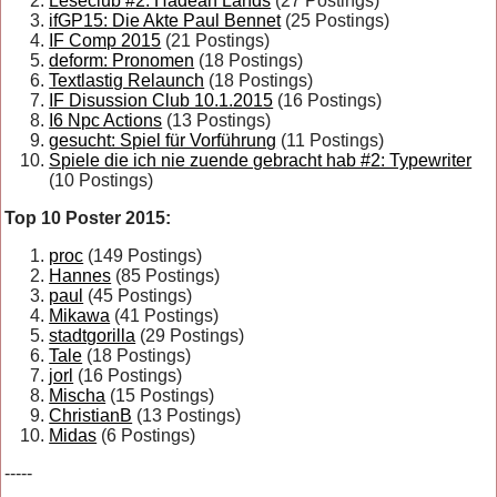
Leseclub #2: Hadean Lands
(27 Postings)
ifGP15: Die Akte Paul Bennet
(25 Postings)
IF Comp 2015
(21 Postings)
deform: Pronomen
(18 Postings)
Textlastig Relaunch
(18 Postings)
IF Disussion Club 10.1.2015
(16 Postings)
I6 Npc Actions
(13 Postings)
gesucht: Spiel für Vorführung
(11 Postings)
Spiele die ich nie zuende gebracht hab #2: Typewriter
(10 Postings)
Top 10 Poster 2015:
proc
(149 Postings)
Hannes
(85 Postings)
paul
(45 Postings)
Mikawa
(41 Postings)
stadtgorilla
(29 Postings)
Tale
(18 Postings)
jorl
(16 Postings)
Mischa
(15 Postings)
ChristianB
(13 Postings)
Midas
(6 Postings)
-----