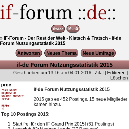
ifwizz
Menü
»
IF-Forum
-
Der Rest der Welt
-
Klatsch & Tratsch
-
if-de
Forum Nutzungsstatistik 2015
Antworten
Neues Thema
Neue Umfrage
if-de Forum Nutzungsstatistik 2015
Geschrieben um 13:16 am 04.01.2016 |
Zitat
|
Editieren
|
Löschen
proc
if-de Forum Nutzungsstatistik 2015
2015 gab es 452 Postings, 15 neue Mitglieder
kamen hinzu.
Top 10 Postings 2015:
Start frei für den IF Grand Prix 2015!
(61 Postings)