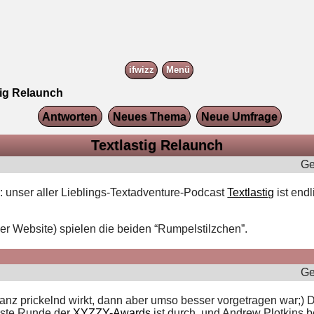
ifwizz
Menü
tig Relaunch
Antworten
Neues Thema
Neue Umfrage
Textlastig Relaunch
Ge
: unser aller Lieblings-Textadventure-Podcast
Textlastig
ist end
der Website) spielen die beiden “Rumpelstilzchen”.
Ge
anz prickelnd wirkt, dann aber umso besser vorgetragen war;) D
erste Runde der
XYZZY-Awards
ist durch, und Andrew Plotkins 