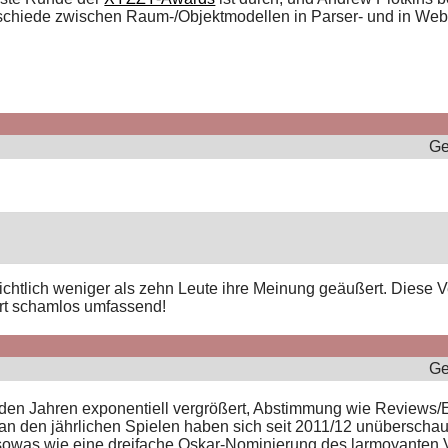
erschiede zwischen Raum-/Objektmodellen in Parser- und in We
Ge
chtlich weniger als zehn Leute ihre Meinung geäußert. Diese Ve
art schamlos umfassend!
Ge
n den Jahren exponentiell vergrößert, Abstimmung wie Reviews/E
an den jährlichen Spielen haben sich seit 2011/12 unüberschau
t sowas wie eine dreifache Oskar-Nominierung des larmoyante