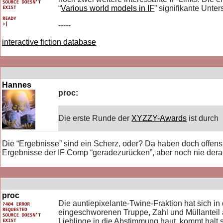
“
Various world models in IF
” signifikante Unt
-----
interactive fiction database
Hannes
proc:
Die erste Runde der
XYZZY-Awards
ist durch
Die “Ergebnisse” sind ein Scherz, oder? Da haben doch offensi
Ergebnisse der IF Comp “geradezurücken”, aber noch nie der
proc
Die auntiepixelante-Twine-Fraktion hat sich i
eingeschworenen Truppe, Zahl und Müllanteil 
Lieblinge in die Abstimmung haut, kommt hal