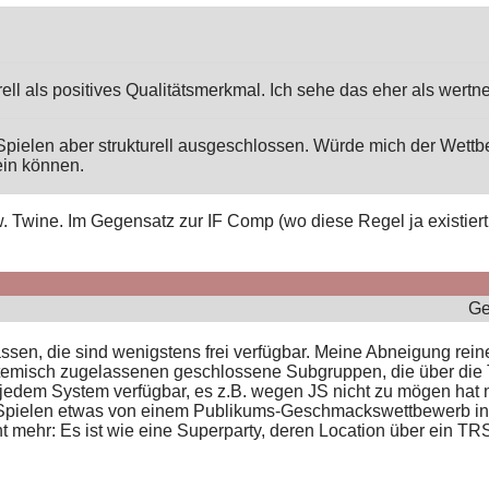
ll als positives Qualitätsmerkmal. Ich sehe das eher als wertne
-Spielen aber strukturell ausgeschlossen. Würde mich der Wettb
ein können.
 Twine. Im Gegensatz zur IF Comp (wo diese Regel ja existiert, a
Ge
sen, die sind wenigstens frei verfügbar. Meine Abneigung rei
stemisch zugelassenen geschlossene Subgruppen, die über die 
edem System verfügbar, es z.B. wegen JS nicht zu mögen hat nic
id-Spielen etwas von einem Publikums-Geschmackswettbewerb 
ht mehr: Es ist wie eine Superparty, deren Location über ein T