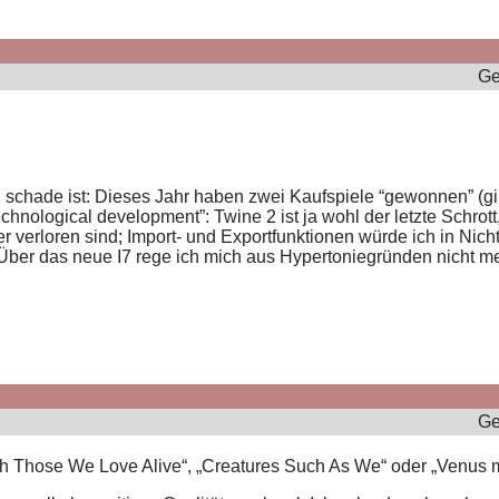
Ge
chade ist: Dieses Jahr haben zwei Kaufspiele “gewonnen” (gibt
chnological development”: Twine 2 ist ja wohl der letzte Schro
mer verloren sind; Import- und Exportfunktionen würde ich in 
Über das neue I7 rege ich mich aus Hypertoniegründen nicht mehr
Ge
 „With Those We Love Alive“, „Creatures Such As We“ oder „Ven