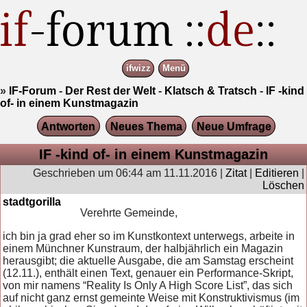
ifwizz
Menü
»
IF-Forum
-
Der Rest der Welt
-
Klatsch & Tratsch
-
IF -kind
of- in einem Kunstmagazin
Antworten
Neues Thema
Neue Umfrage
IF -kind of- in einem Kunstmagazin
Geschrieben um 06:44 am 11.11.2016 |
Zitat
|
Editieren
|
Löschen
stadtgorilla
Verehrte Gemeinde,
ich bin ja grad eher so im Kunstkontext unterwegs, arbeite in
einem Münchner Kunstraum, der halbjährlich ein Magazin
herausgibt; die aktuelle Ausgabe, die am Samstag erscheint
(12.11.), enthält einen Text, genauer ein Performance-Skript,
von mir namens “Reality Is Only A High Score List”, das sich
auf nicht ganz ernst gemeinte Weise mit Konstruktivismus (im