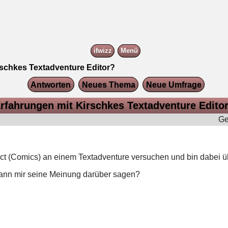
ifwizz
Menü
rschkes Textadventure Editor?
Antworten
Neues Thema
Neue Umfrage
rfahrungen mit Kirschkes Textadventure Edito
Ge
t (Comics) an einem Textadventure versuchen und bin dabei üb
ann mir seine Meinung darüber sagen?