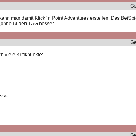
Ge
ann man damit Klick ´n Point Adventures erstellen. Das BeiSpie
 (ohne Bilder) TAG besser.
Ge
ch viele Kritikpunkte:
össe
Ge