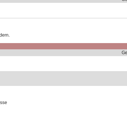
dern.
Ge
össe