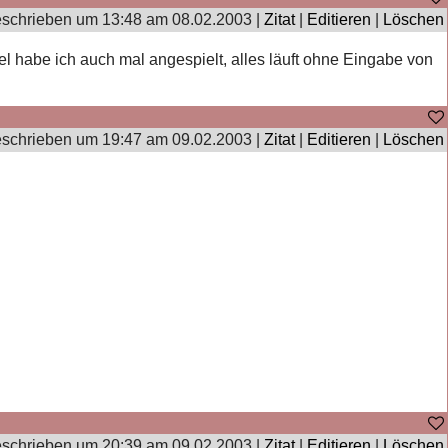
schrieben um 13:48 am 08.02.2003 |
Zitat
|
Editieren
|
Löschen
l habe ich auch mal angespielt, alles läuft ohne Eingabe von
schrieben um 19:47 am 09.02.2003 |
Zitat
|
Editieren
|
Löschen
schrieben um 20:39 am 09.02.2003 |
Zitat
|
Editieren
|
Löschen