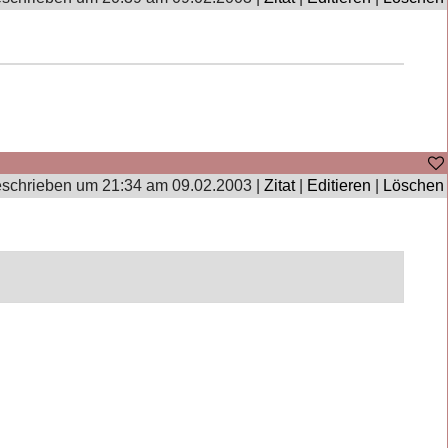
schrieben um 21:34 am 09.02.2003 |
Zitat
|
Editieren
|
Löschen