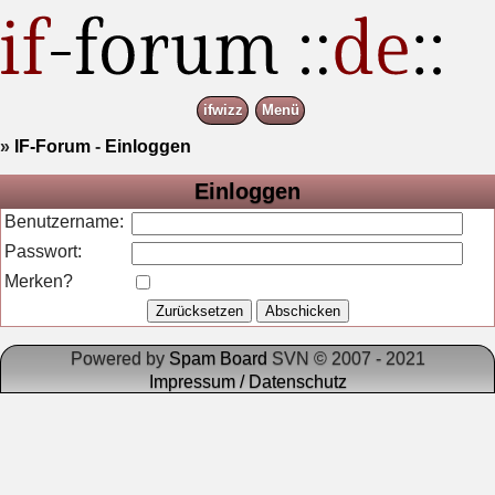
ifwizz
Menü
»
IF-Forum
-
Einloggen
Einloggen
Benutzername:
Passwort:
Merken?
Powered by
Spam Board
SVN © 2007 - 2021
Impressum / Datenschutz