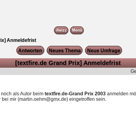
ifwizz
Menü
rix] Anmeldefrist
Antworten
Neues Thema
Neue Umfrage
[textfire.de Grand Prix] Anmeldefrist
Ge
h noch als Autor beim
textfire.de-Grand Prix 2003
anmelden mö
bei mir (martin.oehm@gmx.de) eingetroffen sein.