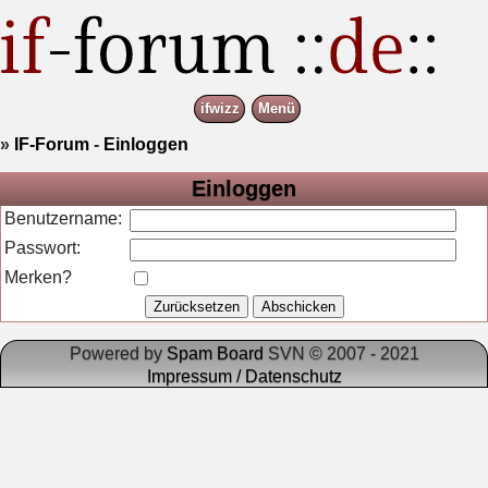
ifwizz
Menü
»
IF-Forum
-
Einloggen
Einloggen
Benutzername:
Passwort:
Merken?
Powered by
Spam Board
SVN © 2007 - 2021
Impressum / Datenschutz