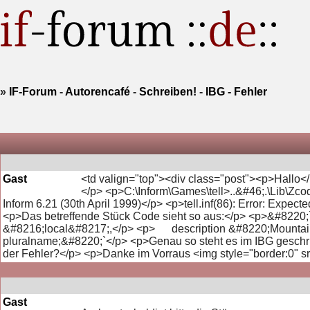
»
IF-Forum
-
Autorencafé
-
Schreiben!
-
IBG - Fehler
Gast
<td valign="top"><div class="post"><p>Hallo</
</p> <p>C:\Inform\Games\tell>..&#46;.\Lib\Zco
Inform 6.21 (30th April 1999)</p> <p>tell.inf(86): Error: Expe
<p>Das betreffende Stück Code sieht so aus:</p> <p>&#8
&#8216;local&#8217;,</p> <p> description &#8220;Mountain 
pluralname;&#8220;`</p> <p>Genau so steht es im IBG geschrieb
der Fehler?</p> <p>Danke im Vorraus <img style="border:0" src=
Gast