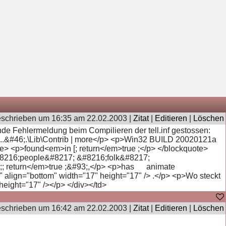
schrieben um 16:35 am 22.02.2003 |
Zitat
|
Editieren
|
Löschen
nde Fehlermeldung beim Compilieren der tell.inf gestossen:
de,..&#46;.\Lib\Contrib | more</p> <p>Win32 BUILD 20020121a
ote> <p>found<em>in [; return</em>true ;</p> </blockquote>
8216;people&#8217; &#8216;folk&#8217;
;; return</em>true ;&#93;,</p> <p>has animate
" align="bottom" width="17" height="17" /> .</p> <p>Wo steckt
height="17" /></p> </div></td>
schrieben um 16:42 am 22.02.2003 |
Zitat
|
Editieren
|
Löschen