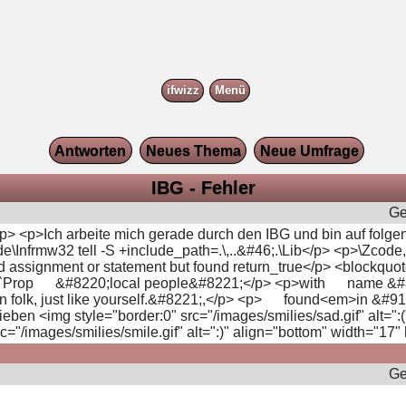
ifwizz
Menü
Antworten
Neues Thema
Neue Umfrage
IBG - Fehler
Ge
p> <p>Ich arbeite mich gerade durch den IBG und bin auf folge
de\Infrmw32 tell -S +include_path=.\,..&#46;.\Lib</p> <p>\Zco
cted assignment or statement but found return_true</p> <blockqu
220;`Prop &#8220;local people&#8221;</p> <p>with name &#
folk, just like yourself.&#8221;,</p> <p> found<em>in &#91
en <img style="border:0" src="/images/smilies/sad.gif" alt=":(
"/images/smilies/smile.gif" alt=":)" align="bottom" width="17" 
Ge