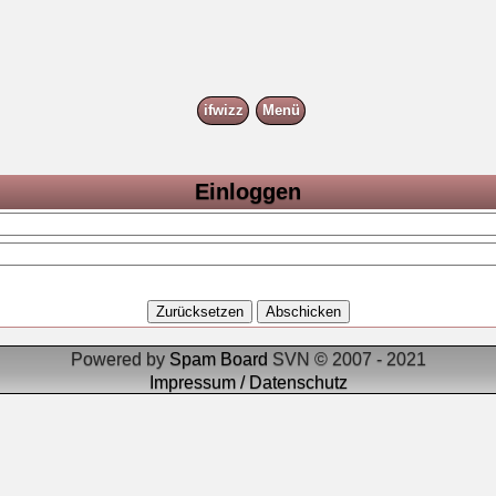
ifwizz
Menü
Einloggen
Powered by
Spam Board
SVN © 2007 - 2021
Impressum / Datenschutz