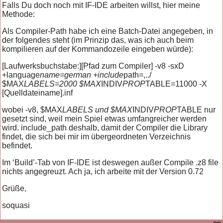
Falls Du doch noch mit IF-IDE arbeiten willst, hier meine
Methode:
Als Compiler-Path habe ich eine Batch-Datei angegeben, in
der folgendes steht (im Prinzip das, was ich auch beim
kompilieren auf der Kommandozeile eingeben würde):
[Laufwerksbuchstabe:][Pfad zum Compiler] -v8 -sxD
+language
name=german +include
path=,../
$MAX
LABELS=2000 $MAX
INDIV
PROP
TABLE=11000 -X
[Quelldateiname].inf
wobei -v8, $MAX
LABELS und $MAX
INDIV
PROP
TABLE nur
gesetzt sind, weil mein Spiel etwas umfangreicher werden
wird. include_path deshalb, damit der Compiler die Library
findet, die sich bei mir im übergeordneten Verzeichnis
befindet.
Im ‘Build’-Tab von IF-IDE ist deswegen außer Compile .z8 file
nichts angegreuzt. Ach ja, ich arbeite mit der Version 0.72
Grüße,
soquasi