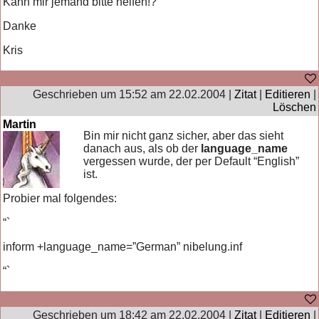
Kann mir jemand bitte helfen!?
Danke
Kris
Geschrieben um 15:52 am 22.02.2004 |
Zitat
|
Editieren
|
Löschen
Martin
Bin mir nicht ganz sicher, aber das sieht
danach aus, als ob der
language_name
vergessen wurde, der per Default “English”
ist.
Probier mal folgendes:
“`
inform +language_name=”German” nibelung.inf
“`
Geschrieben um 18:42 am 22.02.2004 |
Zitat
|
Editieren
|