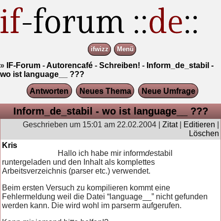
ifwizz
Menü
»
IF-Forum
-
Autorencafé
-
Schreiben!
-
Inform_de_stabil -
wo ist language__ ???
Antworten
Neues Thema
Neue Umfrage
Inform_de_stabil - wo ist language__ ???
Geschrieben um 15:01 am 22.02.2004 |
Zitat
|
Editieren
|
Löschen
Kris
Hallo ich habe mir inform
de
stabil
runtergeladen und den Inhalt als komplettes
Arbeitsverzeichnis (parser etc.) verwendet.
Beim ersten Versuch zu kompilieren kommt eine
Fehlermeldung weil die Datei “language__” nicht gefunden
werden kann. Die wird wohl im parserm aufgerufen.