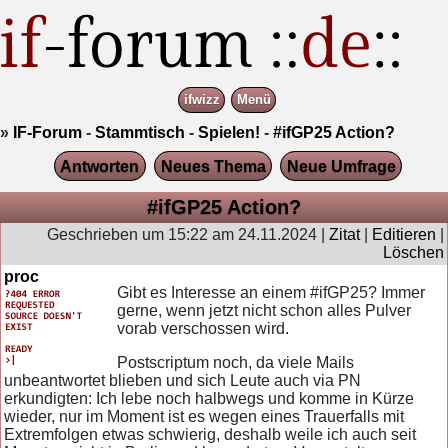
ifwizz
Menü
»
IF-Forum
-
Stammtisch
-
Spielen!
-
#ifGP25 Action?
Antworten
Neues Thema
Neue Umfrage
#ifGP25 Action?
Geschrieben um 15:22 am 24.11.2024 |
Zitat
|
Editieren
|
Löschen
proc
Gibt es Interesse an einem #ifGP25? Immer
gerne, wenn jetzt nicht schon alles Pulver
vorab verschossen wird.
Postscriptum noch, da viele Mails
unbeantwortet blieben und sich Leute auch via PN
erkundigten: Ich lebe noch halbwegs und komme in Kürze
wieder, nur im Moment ist es wegen eines Trauerfalls mit
Extremfolgen etwas schwierig, deshalb weile ich auch seit