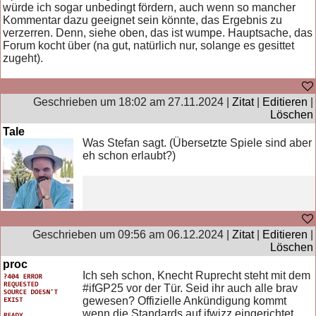
würde ich sogar unbedingt fördern, auch wenn so mancher
Kommentar dazu geeignet sein könnte, das Ergebnis zu
verzerren. Denn, siehe oben, das ist wumpe. Hauptsache, das
Forum kocht über (na gut, natürlich nur, solange es gesittet
zugeht).
Geschrieben um 18:02 am 27.11.2024 |
Zitat
|
Editieren
|
Löschen
Tale
Was Stefan sagt. (Übersetzte Spiele sind aber
eh schon erlaubt?)
Geschrieben um 09:56 am 06.12.2024 |
Zitat
|
Editieren
|
Löschen
proc
Ich seh schon, Knecht Ruprecht steht mit dem
#ifGP25 vor der Tür. Seid ihr auch alle brav
gewesen? Offizielle Ankündigung kommt
wenn die Standards auf ifwizz eingerichtet