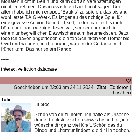
Monaten nicht in Berlin und kann dort an Veranstaltungen
nicht teilnehmen. Das muss ich jetzt auch mal sagen: Bei
allem habe ich mich ertappt, “Baukis” zu spielen, das bislang
wohl letzte T.A.G.-Werk. Es ist genau das richtige Spiel für
eine gewisse Art von Befindlichkeit, in der man nichts mehr
hören und noch weniger lesen will, sondern nur noch in
einem unbegreiflichen Dazwischenraum herumexistiert. Jetzt
lese ich davon angetrieben die alten Schinken von Homer bis
Ovid und wundere mich darüber, warum der Gedanke nicht
früher kam. Das nur so am Rande.
-----
interactive fiction database
Geschrieben um 22:03 am 24.11.2024 |
Zitat
|
Editieren
|
Löschen
Tale
Hi proc,
Schön von dir zu hören. Ich hatte als Ursache
deiner Funkstille schon sowas befürchtet, ich
wünsche dir ganz viel Kraft. Schön das du
Dinge und Literatur findest, die dir Halt geben.