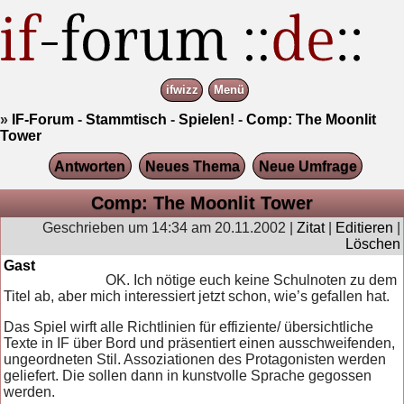
ifwizz
Menü
»
IF-Forum
-
Stammtisch
-
Spielen!
-
Comp: The Moonlit
Tower
Antworten
Neues Thema
Neue Umfrage
Comp: The Moonlit Tower
Geschrieben um 14:34 am 20.11.2002 |
Zitat
|
Editieren
|
Löschen
Gast
OK. Ich nötige euch keine Schulnoten zu dem
Titel ab, aber mich interessiert jetzt schon, wie’s gefallen hat.
Das Spiel wirft alle Richtlinien für effiziente/ übersichtliche
Texte in IF über Bord und präsentiert einen ausschweifenden,
ungeordneten Stil. Assoziationen des Protagonisten werden
geliefert. Die sollen dann in kunstvolle Sprache gegossen
werden.