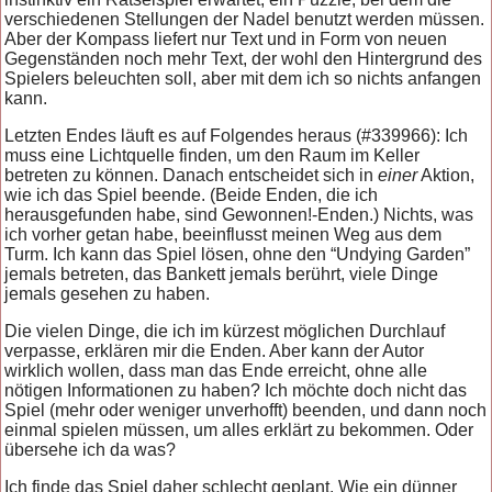
verschiedenen Stellungen der Nadel benutzt werden müssen.
Aber der Kompass liefert nur Text und in Form von neuen
Gegenständen noch mehr Text, der wohl den Hintergrund des
Spielers beleuchten soll, aber mit dem ich so nichts anfangen
kann.
Letzten Endes läuft es auf Folgendes heraus (#339966): Ich
muss eine Lichtquelle finden, um den Raum im Keller
betreten zu können. Danach entscheidet sich in
einer
Aktion,
wie ich das Spiel beende. (Beide Enden, die ich
herausgefunden habe, sind Gewonnen!-Enden.) Nichts, was
ich vorher getan habe, beeinflusst meinen Weg aus dem
Turm. Ich kann das Spiel lösen, ohne den “Undying Garden”
jemals betreten, das Bankett jemals berührt, viele Dinge
jemals gesehen zu haben.
Die vielen Dinge, die ich im kürzest möglichen Durchlauf
verpasse, erklären mir die Enden. Aber kann der Autor
wirklich wollen, dass man das Ende erreicht, ohne alle
nötigen Informationen zu haben? Ich möchte doch nicht das
Spiel (mehr oder weniger unverhofft) beenden, und dann noch
einmal spielen müssen, um alles erklärt zu bekommen. Oder
übersehe ich da was?
Ich finde das Spiel daher schlecht geplant. Wie ein dünner