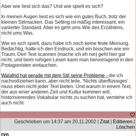
Aber wie liest sich das? Und wie spielt es sich?
In meinen Augen liest es sich wie ein gutes Buch, trotz der
kleinen Stilmacken. Das Setting ist mäßig interessant, ein
variierter Standard. Aber es geht ums Wie des Erzählens,
nicht ums Was.
Wie es sich spielt, dazu habe ich noch keine feste Meinung.
Bedächtig, hatte ich den Eindruck, und ein bisschen wie ein
Traum. Den Text scannen (mache ich eh nie) geht hier gar
nicht, und beim ruhigen Lesen kann man hervorragend in den
Protagonisten eintauchen.
Walafrid hat gerade mit dem Stil seine Probleme -
die ich
nachvollziehen kann, aber nicht teile. ‘Nichts überflüssiges’
muss eben nicht jeder Text bieten. Und warum in einem Text,
der aus einer anderen Zeit und Kultur kommen will,
historisierendes Vokabular nichts zu suchen hat, verstehe ich
auch nicht.
Geschrieben um 14:37 am 20.11.2002 |
Zitat
|
Editieren
|
Löschen
ryn