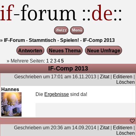
ifwizz
Menü
»
IF-Forum
-
Stammtisch
-
Spielen!
-
IF-Comp 2013
Antworten
Neues Thema
Neue Umfrage
» Mehrere Seiten:
1
2
3
4
5
IF-Comp 2013
Geschrieben um 17:01 am 16.11.2013 |
Zitat
|
Editieren
|
Löschen
Hannes
Die
Ergebnisse
sind da!
Geschrieben um 20:36 am 14.09.2014 |
Zitat
|
Editieren
|
Löschen