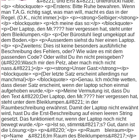
&#8221; und Erst &#8221; unterdrückt habe.
</p> </blockquote> <p>Erstens: Bitte Ruhe bewahren. Wenn
man T.A.G. richtig sagt, was man will, macht es das in der
Regel. (O.K., nicht immer.)</p> <p><strong>Selbiger:</strong>
</p> <blockquote> <p>Ich meine das so:</p> </blockquote>
<p>Der Laptop, den Mr.???? hier vergessen hat, steht unter
dem Bleiklumpen.</p> <p>Der Bürostuhl liegt umgekippt auf
dem Boden.</p> <p>Ausserdem siehst du hier einen Laptop.
</p> <p>Zweitens: Dies ist keine besonders ausführliche
Beschreibung des Fehlers, oder? Wie wäre es mit dem
passenden Code? Oder willst Du ihn nicht preisgeben?
(&#8220;Wasch mir den Pelz, aber mach mich nicht
nass.&#8221;)</p> <p><strong>Unser Gast:</strong></p>
<blockquote> <p>(Der letzte Satz erscheint allerdings nur
manchmal)</p> </blockquote> <p>Genau. Ich möchte wetten,
dass dieser Satz erscheint, wenn der laptop schon einmal
aufgehoben wurde.</p> <p>Meine Vermutung ist, dass Du
den Text &#8220;Der Laptop, den Mr.???? hier vergessen hat,
steht unter dem Bleiklumpen.&#8221; in der
Raumbeschreibung erwähnst. Damit der Laptop nicht erwähnt
wird, hast Du die Erst-Beschreibung auf einen leeren String
gesetzt. Das funktioniert nur, wenn der Laptop noch nicht
bewegt wurde.</p> <p>Ist so, stimmt&#8217;s? Gut, dann ist
die Lösung:</p> <p>&#8220;`</p> <p>Raum bleiraum</p>
<p>Name &#8216;Im Raum des Bleiklumpens&#8217;</p>