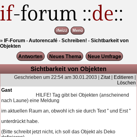
ifwizz
Menü
»
IF-Forum
-
Autorencafé
-
Schreiben!
-
Sichtbarkeit von
Objekten
Antworten
Neues Thema
Neue Umfrage
Sichtbarkeit von Objekten
Geschrieben um 22:54 am 30.01.2003 |
Zitat
|
Editieren
|
Löschen
Gast
HILFE! Tag gibt bei Objekten (anscheinend
nach Laune) eine Meldung
im aktuellen Raum an, obwohl ich sie durch Text ” und Erst ”
unterdrückt habe.
(Bitte schreibt jetzt nicht, ich soll das Objekt als Deko