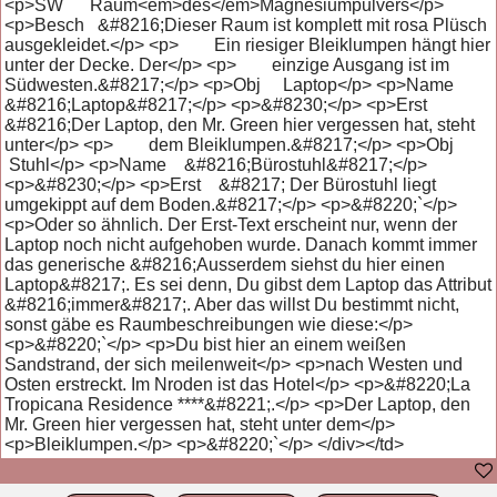
<p>SW Raum<em>des</em>Magnesiumpulvers</p>
<p>Besch &#8216;Dieser Raum ist komplett mit rosa Plüsch
ausgekleidet.</p> <p> Ein riesiger Bleiklumpen hängt hier
unter der Decke. Der</p> <p> einzige Ausgang ist im
Südwesten.&#8217;</p> <p>Obj Laptop</p> <p>Name
&#8216;Laptop&#8217;</p> <p>&#8230;</p> <p>Erst
&#8216;Der Laptop, den Mr. Green hier vergessen hat, steht
unter</p> <p> dem Bleiklumpen.&#8217;</p> <p>Obj
Stuhl</p> <p>Name &#8216;Bürostuhl&#8217;</p>
<p>&#8230;</p> <p>Erst &#8217; Der Bürostuhl liegt
umgekippt auf dem Boden.&#8217;</p> <p>&#8220;`</p>
<p>Oder so ähnlich. Der Erst-Text erscheint nur, wenn der
Laptop noch nicht aufgehoben wurde. Danach kommt immer
das generische &#8216;Ausserdem siehst du hier einen
Laptop&#8217;. Es sei denn, Du gibst dem Laptop das Attribut
&#8216;immer&#8217;. Aber das willst Du bestimmt nicht,
sonst gäbe es Raumbeschreibungen wie diese:</p>
<p>&#8220;`</p> <p>Du bist hier an einem weißen
Sandstrand, der sich meilenweit</p> <p>nach Westen und
Osten erstreckt. Im Nroden ist das Hotel</p> <p>&#8220;La
Tropicana Residence ****&#8221;.</p> <p>Der Laptop, den
Mr. Green hier vergessen hat, steht unter dem</p>
<p>Bleiklumpen.</p> <p>&#8220;`</p> </div></td>