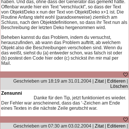
haben. Und das, ohne dass der Generator das gemerkt hätte.
Offenbar wurde hier ein Text “verschluckt”, so dass der Text
von Objekt/Deko x nun der Text von Objekt/Deko x+1 ist. Die
Routine Anfang steht wohl (paradoxerweise) ziemlich am
Schluss, nach den Objektdefinitionen, so dass ihr Text nun als
Beschreibung der letzten Deko hergenommen wird.
Beheben kannst du das Problem, indem du versuchst,
herauszufinden, ab wann das Problem auftritt, ab welchem
Objekt also die Beschreibungen verschoben sind. Wenn du
das weißt, siehst du (a) entweder schon, was falsch ist oder
(b) postest den Code hier oder (c) schickst ihn mir mal per
Mail.
Geschrieben um 18:19 am 31.01.2004 |
Zitat
|
Editieren
|
Löschen
Zensunni
Danke für den Tip, jetzt funktioniert es wieder.
Der Fehler war anscheinend, dass das ‘-Zeichen am Ende
eines Textes in die nächste Zeile gerutscht war.
Geschrieben um 07:30 am 03.02.2004 |
Zitat
|
Editieren
|