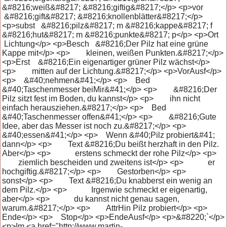
&#8216;weiß&#8217; &#8216;giftig&#8217;</p> <p>vor
&#8216;gift&#8217; &#8216;knollenblätter&#8217;</p>
<p>subst &#8216;pilz&#8217; m &#8216;kappe&#8217; f
&#8216;hut&#8217; m &#8216;punkte&#8217; p</p> <p>Ort
Lichtung</p> <p>Besch &#8216;Der Pilz hat eine grüne
Kappe mit</p> <p> kleinen, weißen Punkten.&#8217;</p>
<p>Erst &#8216;Ein eigenartiger grüner Pilz wächst</p>
<p> mitten auf der Lichtung.&#8217;</p> <p>VorAusf</p>
<p> &#40;nehmen&#41;</p> <p> Bed
&#40;Taschenmesser beiMir&#41;</p> <p> &#8216;Der
Pilz sitzt fest im Boden, du kannst</p> <p> ihn nicht
einfach herausziehen.&#8217;</p> <p> Bed
&#40;Taschenmesser offen&#41;</p> <p> &#8216;Gute
Idee, aber das Messer ist noch zu.&#8217;</p> <p>
&#40;essen&#41;</p> <p> Wenn &#40;Pilz probiert&#41;
dann</p> <p> Text &#8216;Du beißt herzhaft in den Pilz.
Aber</p> <p> erstens schmeckt der rohe Pilz</p> <p>
ziemlich bescheiden und zweitens ist</p> <p> er
hochgiftig.&#8217;</p> <p> Gestorben</p> <p>
sonst</p> <p> Text &#8216;Du knabberst ein wenig an
dem Pilz.</p> <p> Irgenwie schmeckt er eigenartig,
aber</p> <p> du kannst nicht genau sagen,
warum.&#8217;</p> <p> AttrHin Pilz probiert</p> <p>
Ende</p> <p> Stop</p> <p>EndeAusf</p> <p>&#8220;`</p>
<p>Im <a href="http://www.martin-