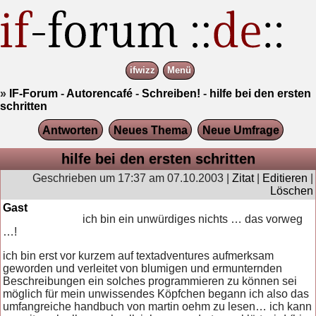
ifwizz
Menü
»
IF-Forum
-
Autorencafé
-
Schreiben!
-
hilfe bei den ersten
schritten
Antworten
Neues Thema
Neue Umfrage
hilfe bei den ersten schritten
Geschrieben um 17:37 am 07.10.2003 |
Zitat
|
Editieren
|
Löschen
Gast
ich bin ein unwürdiges nichts … das vorweg
…!
ich bin erst vor kurzem auf textadventures aufmerksam
geworden und verleitet von blumigen und ermunternden
Beschreibungen ein solches programmieren zu können sei
möglich für mein unwissendes Köpfchen begann ich also das
umfangreiche handbuch von martin oehm zu lesen… ich kann