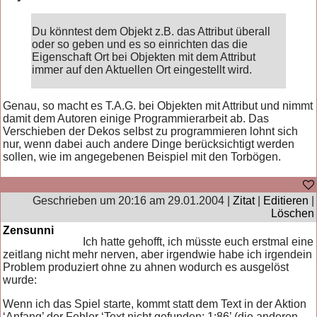
Du könntest dem Objekt z.B. das Attribut überall
oder so geben und es so einrichten das die
Eigenschaft Ort bei Objekten mit dem Attribut
immer auf den Aktuellen Ort eingestellt wird.
Genau, so macht es T.A.G. bei Objekten mit Attribut und nimmt
damit dem Autoren einige Programmierarbeit ab. Das
Verschieben der Dekos selbst zu programmieren lohnt sich
nur, wenn dabei auch andere Dinge berücksichtigt werden
sollen, wie im angegebenen Beispiel mit den Torbögen.
Geschrieben um 20:16 am 29.01.2004 |
Zitat
|
Editieren
|
Löschen
Zensunni
Ich hatte gehofft, ich müsste euch erstmal eine
zeitlang nicht mehr nerven, aber irgendwie habe ich irgendein
Problem produziert ohne zu ahnen wodurch es ausgelöst
wurde:
Wenn ich das Spiel starte, kommt statt dem Text in der Aktion
‘Anfang’ der Fehler ‘Text nicht gefunden: 1:86’ (die anderen