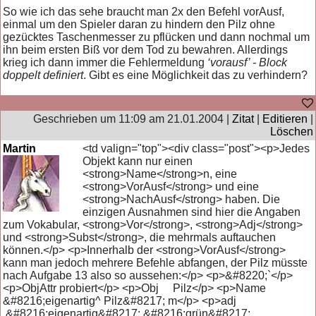
So wie ich das sehe braucht man 2x den Befehl vorAusf,
einmal um den Spieler daran zu hindern den Pilz ohne
gezücktes Taschenmesser zu pflücken und dann nochmal um
ihn beim ersten Biß vor dem Tod zu bewahren. Allerdings
krieg ich dann immer die Fehlermeldung
‘vorausf’ - Block
doppelt definiert
. Gibt es eine Möglichkeit das zu verhindern?
Geschrieben um 11:09 am 21.01.2004 |
Zitat
|
Editieren
|
Löschen
Martin
<td valign="top"><div class="post"><p>Jedes
Objekt kann nur einen
<strong>Name</strong>n, eine
<strong>VorAusf</strong> und eine
<strong>NachAusf</strong> haben. Die
einzigen Ausnahmen sind hier die Angaben
zum Vokabular, <strong>Vor</strong>, <strong>Adj</strong>
und <strong>Subst</strong>, die mehrmals auftauchen
können.</p> <p>Innerhalb der <strong>VorAusf</strong>
kann man jedoch mehrere Befehle abfangen, der Pilz müsste
nach Aufgabe 13 also so aussehen:</p> <p>&#8220;`</p>
<p>ObjAttr probiert</p> <p>Obj Pilz</p> <p>Name
&#8216;eigenartig^ Pilz&#8217; m</p> <p>adj
&#8216;eigenartig&#8217; &#8216;grün&#8217;