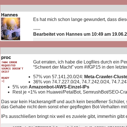
Hannes
Es hat mich schon lange gewundert, dass die
-----
Bearbeitet von Hannes um 10:49 am 19.06.
proc
Gut erraten, ich habe die Logfiles durch ein Pe
“Schwert der Macht” vom #ifGP15 in den letzt
57% von 57.141.20.0/24:
Meta-Crawler-Clust
36% von 74.7.227.0/24, 74.7.242.0/24, 74.7.24
5% von
Amazonbot-/AWS-Einzel-IPs
Rest je <1% von Huawei/PetalBot, SemrushBot/SEO-Crawl
Das war kein Hackerangriff und auch kein besoffener Schüler, s
das Gehabe nicht dem sonst eher gepflegten Bot-Verhalten mit 
IPs ausschließen bringt nix weil es zuviele gibt, immerhin gib