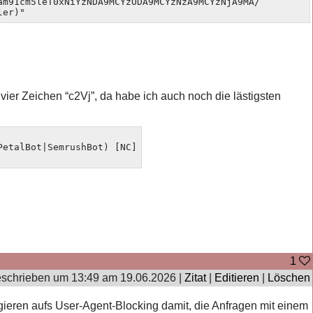
m91cm5leT0xNiYzNDA9MCYzODA9MCYzNzA9MCYzNjA9MA/ 
ler)"
 vier Zeichen “c2Vj”, da habe ich auch noch die lästigsten
etalBot|SemrushBot) [NC]

1
schrieben um 13:49 am 19.06.2026 |
Zitat
|
Editieren
|
Löschen
agieren aufs User-Agent-Blocking damit, die Anfragen mit einem