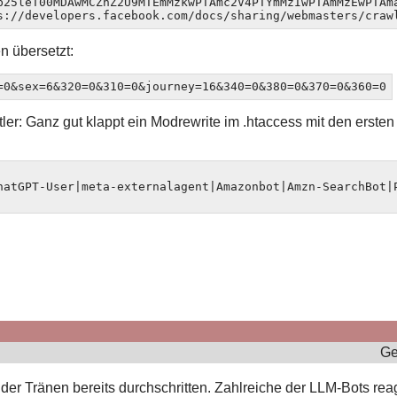
b25leT00MDAwMCZhZ2U9MTEmMzkwPTAmc2V4PTYmMzIwPTAmMzEwPTAma
s://developers.facebook.com/docs/sharing/webmasters/craw
n übersetzt:
=0&sex=6&320=0&310=0&journey=16&340=0&380=0&370=0&360=0
tler: Ganz gut klappt ein Modrewrite im .htaccess mit den ersten
hatGPT-User|meta-externalagent|Amazonbot|Amzn-SearchBot|P
Ge
l der Tränen bereits durchschritten. Zahlreiche der LLM-Bots re