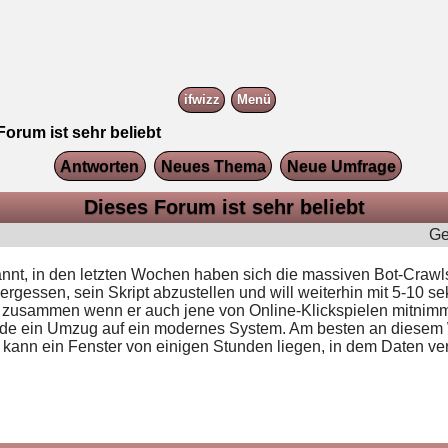
ifwizz
Menü
Forum ist sehr beliebt
Antworten
Neues Thema
Neue Umfrage
Dieses Forum ist sehr beliebt
Ge
kannt, in den letzten Wochen haben sich die massiven Bot-Craw
vergessen, sein Skript abzustellen und will weiterhin mit 5-10 
zusammen wenn er auch jene von Online-Klickspielen mitnimm
nende ein Umzug auf ein modernes System. Am besten an diese
n ein Fenster von einigen Stunden liegen, in dem Daten verlo