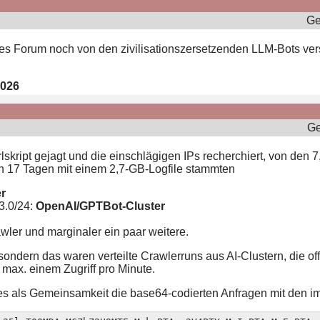
Ge
ses Forum noch von den zivilisationszersetzenden LLM-Bots ve
2026
Ge
rlskript gejagt und die einschlägigen IPs recherchiert, von den 7
en 17 Tagen mit einem 2,7-GB-Logfile stammten
er
3.0/24:
OpenAI/GPTBot-Cluster
er und marginaler ein paar weitere.
ondern das waren verteilte Crawlerruns aus AI-Clustern, die off
max. einem Zugriff pro Minute.
t es als Gemeinsamkeit die base64-codierten Anfragen mit den i