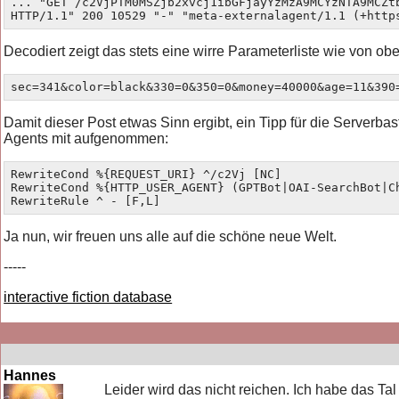
... "GET /c2VjPTM0MSZjb2xvcj1ibGFjayYzMzA9MCYzNTA9MCZt
HTTP/1.1" 200 10529 "-" "meta-externalagent/1.1 (+http
Decodiert zeigt das stets eine wirre Parameterliste wie von obe
sec=341&color=black&330=0&350=0&money=40000&age=11&390
Damit dieser Post etwas Sinn ergibt, ein Tipp für die Serverbas
Agents mit aufgenommen:
RewriteCond %{REQUEST_URI} ^/c2Vj [NC]

RewriteCond %{HTTP_USER_AGENT} (GPTBot|OAI-SearchBot|C
RewriteRule ^ - [F,L]
Ja nun, wir freuen uns alle auf die schöne neue Welt.
-----
interactive fiction database
Hannes
Leider wird das nicht reichen. Ich habe das Ta