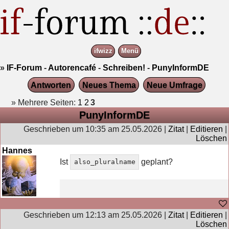
ifwizz
Menü
»
IF-Forum
-
Autorencafé
-
Schreiben!
-
PunyInformDE
Antworten
Neues Thema
Neue Umfrage
» Mehrere Seiten:
1
2
3
PunyInformDE
Geschrieben um 10:35 am 25.05.2026 |
Zitat
|
Editieren
|
Löschen
Hannes
Ist
geplant?
also_pluralname
Geschrieben um 12:13 am 25.05.2026 |
Zitat
|
Editieren
|
Löschen