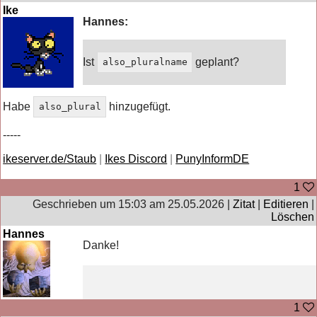
Ike
Hannes:
Ist
geplant?
also_pluralname
Habe
hinzugefügt.
also_plural
-----
ikeserver.de/Staub
|
Ikes Discord
|
PunyInformDE
1
Geschrieben um 15:03 am 25.05.2026 |
Zitat
|
Editieren
|
Löschen
Hannes
Danke!
1