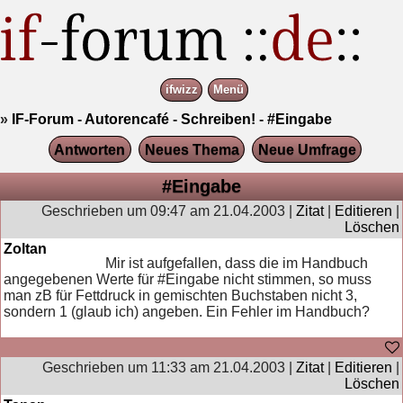
ifwizz
Menü
»
IF-Forum
-
Autorencafé
-
Schreiben!
-
#Eingabe
Antworten
Neues Thema
Neue Umfrage
#Eingabe
Geschrieben um 09:47 am 21.04.2003 |
Zitat
|
Editieren
|
Löschen
Zoltan
Mir ist aufgefallen, dass die im Handbuch
angegebenen Werte für #Eingabe nicht stimmen, so muss
man zB für Fettdruck in gemischten Buchstaben nicht 3,
sondern 1 (glaub ich) angeben. Ein Fehler im Handbuch?
Geschrieben um 11:33 am 21.04.2003 |
Zitat
|
Editieren
|
Löschen