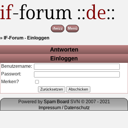
ifwizz
Menü
»
IF-Forum
-
Einloggen
Antworten
Einloggen
Benutzername:
Passwort:
Merken?
Powered by
Spam Board
SVN © 2007 - 2021
Impressum / Datenschutz