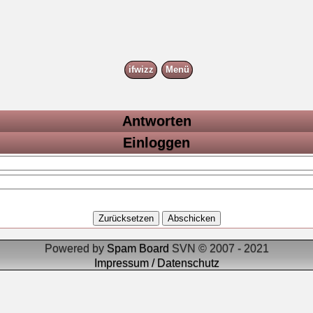
ifwizz
Menü
Antworten
Einloggen
Powered by
Spam Board
SVN © 2007 - 2021
Impressum / Datenschutz