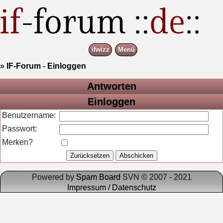
ifwizz
Menü
»
IF-Forum
-
Einloggen
Antworten
Einloggen
Benutzername:
Passwort:
Merken?
Powered by
Spam Board
SVN © 2007 - 2021
Impressum / Datenschutz