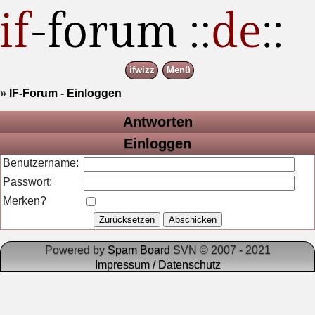
ifwizz
Menü
»
IF-Forum
-
Einloggen
Antworten
Einloggen
Benutzername:
Passwort:
Merken?
Powered by
Spam Board
SVN © 2007 - 2021
Impressum / Datenschutz