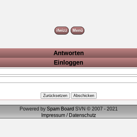
ifwizz
Menü
Antworten
Einloggen
Powered by
Spam Board
SVN © 2007 - 2021
Impressum / Datenschutz