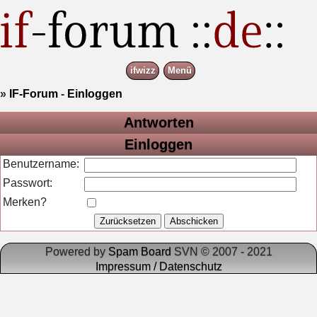
ifwizz
Menü
»
IF-Forum
-
Einloggen
Antworten
Einloggen
Benutzername:
Passwort:
Merken?
Powered by
Spam Board
SVN © 2007 - 2021
Impressum / Datenschutz