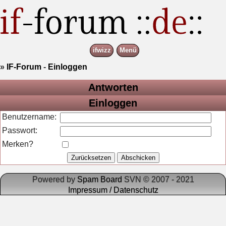
ifwizz
Menü
»
IF-Forum
-
Einloggen
Antworten
Einloggen
Benutzername:
Passwort:
Merken?
Powered by
Spam Board
SVN © 2007 - 2021
Impressum / Datenschutz