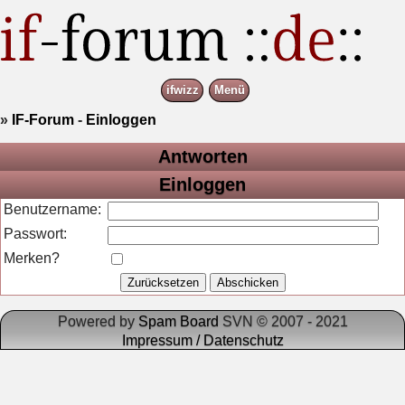
ifwizz
Menü
»
IF-Forum
-
Einloggen
Antworten
Einloggen
Benutzername:
Passwort:
Merken?
Powered by
Spam Board
SVN © 2007 - 2021
Impressum / Datenschutz