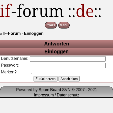
ifwizz
Menü
»
IF-Forum
-
Einloggen
Antworten
Einloggen
Benutzername:
Passwort:
Merken?
Powered by
Spam Board
SVN © 2007 - 2021
Impressum / Datenschutz