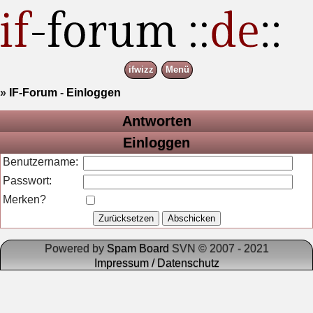
ifwizz
Menü
»
IF-Forum
-
Einloggen
Antworten
Einloggen
Benutzername:
Passwort:
Merken?
Powered by
Spam Board
SVN © 2007 - 2021
Impressum / Datenschutz