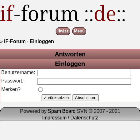
ifwizz
Menü
»
IF-Forum
-
Einloggen
Antworten
Einloggen
Benutzername:
Passwort:
Merken?
Powered by
Spam Board
SVN © 2007 - 2021
Impressum / Datenschutz