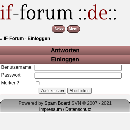
ifwizz
Menü
»
IF-Forum
-
Einloggen
Antworten
Einloggen
Benutzername:
Passwort:
Merken?
Powered by
Spam Board
SVN © 2007 - 2021
Impressum / Datenschutz