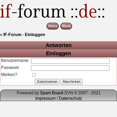
ifwizz
Menü
»
IF-Forum
-
Einloggen
Antworten
Einloggen
Benutzername:
Passwort:
Merken?
Powered by
Spam Board
SVN © 2007 - 2021
Impressum / Datenschutz