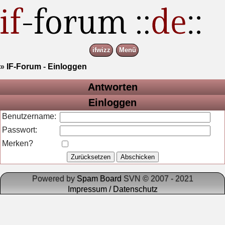
ifwizz
Menü
»
IF-Forum
-
Einloggen
Antworten
Einloggen
Benutzername:
Passwort:
Merken?
Powered by
Spam Board
SVN © 2007 - 2021
Impressum / Datenschutz