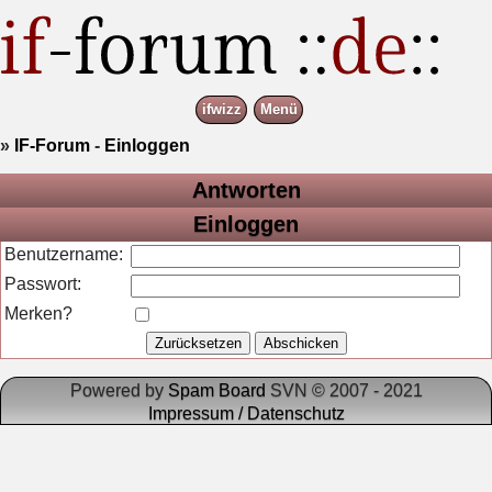
ifwizz
Menü
»
IF-Forum
-
Einloggen
Antworten
Einloggen
Benutzername:
Passwort:
Merken?
Powered by
Spam Board
SVN © 2007 - 2021
Impressum / Datenschutz