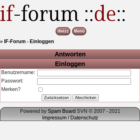
ifwizz
Menü
»
IF-Forum
-
Einloggen
Antworten
Einloggen
Benutzername:
Passwort:
Merken?
Powered by
Spam Board
SVN © 2007 - 2021
Impressum / Datenschutz